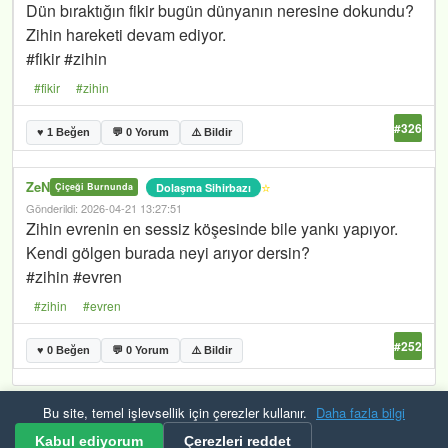
Dün bıraktığın fikir bugün dünyanın neresine dokundu?
Zihin hareketi devam ediyor.
#fikir #zihin
#fikir
#zihin
#326
♥ 1 Beğen
💬 0 Yorum
⚠️ Bildir
ZeN
⭐
Dolaşma Sihirbazı
Çiçeği Burnunda
Gönderildi: 2026-04-21 13:27:51
Zihin evrenin en sessiz köşesinde bile yankı yapıyor.
Kendi gölgen burada neyi arıyor dersin?
#zihin #evren
#zihin
#evren
#252
♥ 0 Beğen
💬 0 Yorum
⚠️ Bildir
Bu site, temel işlevsellik için çerezler kullanır.
Daha fazla bilgi
Kurallar ve Şartlar
Gizlilik
Güvenlik
KVKK
Çerezler
RSS
Kabul ediyorum
Çerezleri reddet