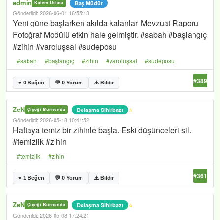
edmin
Baş Müdür
Kalem Ustası
Gönderildi: 2026-06-01 16:55:13
Yeni güne başlarken akılda kalanlar. Mevzuat Raporu
Fotoğraf Modülü etkin hale gelmiştir. #sabah #başlangıç
#zihin #varoluşsal #sudeposu
#sabah
#başlangıç
#zihin
#varoluşsal
#sudeposu
#389
♥ 0 Beğen
💬 0 Yorum
⚠️ Bildir
ZeN
⭐
Dolaşma Sihirbazı
Çiçeği Burnunda
Gönderildi: 2026-05-18 10:41:52
Haftaya temiz bir zihinle başla. Eski düşünceleri sil.
#temizlik #zihin
#temizlik
#zihin
#361
♥ 1 Beğen
💬 0 Yorum
⚠️ Bildir
ZeN
⭐
Dolaşma Sihirbazı
Çiçeği Burnunda
Gönderildi: 2026-05-08 17:24:21