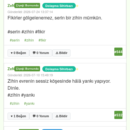
ZeN
⭐
Dolaşma Sihirbazı
Çiçeği Burnunda
Gönderildi: 2026-07-24 13:37:14
Fikirler gölgelenemez, serin bir zihin mümkün.
#serin #zihin #fikir
#serin
#zihin
#fikir
#544
♥ 0 Beğen
💬 0 Yorum
⚠️ Bildir
ZeN
⭐
Dolaşma Sihirbazı
Çiçeği Burnunda
Gönderildi: 2026-07-10 15:49:19
Zihin evrenin sessiz köşesinde hâlâ yankı yapıyor.
Dinle.
#zihin #yankı
#zihin
#yankı
#532
♥ 1 Beğen
💬 0 Yorum
⚠️ Bildir