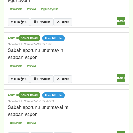
#günaydın
#sabah
#spor
#günaydın
#393
♥ 0 Beğen
💬 0 Yorum
⚠️ Bildir
edmin
Baş Müdür
Kalem Ustası
Gönderildi: 2026-05-26 09:18:01
Sabah sporunu unutmayın
#sabah #spor
#sabah
#spor
#381
♥ 0 Beğen
💬 0 Yorum
⚠️ Bildir
edmin
Baş Müdür
Kalem Ustası
Gönderildi: 2026-05-17 09:47:09
Sabah sporunu unutmayalım.
#sabah #spor
#sabah
#spor