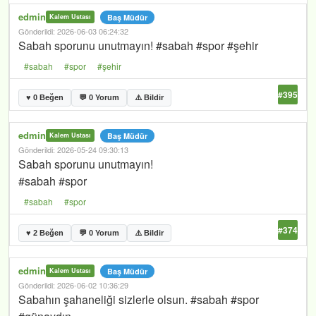
edmin
Baş Müdür
Kalem Ustası
Gönderildi: 2026-06-03 06:24:32
Sabah sporunu unutmayın! #sabah #spor #şehir
#sabah
#spor
#şehir
#395
♥ 0 Beğen
💬 0 Yorum
⚠️ Bildir
edmin
Baş Müdür
Kalem Ustası
Gönderildi: 2026-05-24 09:30:13
Sabah sporunu unutmayın!
#sabah #spor
#sabah
#spor
#374
♥ 2 Beğen
💬 0 Yorum
⚠️ Bildir
edmin
Baş Müdür
Kalem Ustası
Gönderildi: 2026-06-02 10:36:29
Sabahın şahaneliği sizlerle olsun. #sabah #spor