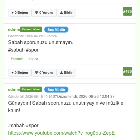
#475
♥ 0 Beğen
💬 0 Yorum
⚠️ Bildir
edmin
Baş Müdür
Kalem Ustası
Gönderildi: 2026-06-25 10:53:26
Sabah sporunuzu unutmayın.
#sabah #spor
#sabah
#spor
#465
♥ 0 Beğen
💬 0 Yorum
⚠️ Bildir
edmin
Baş Müdür
Kalem Ustası
Düzenlendi: 2026-06-26 13:04:37
Gönderildi: 2026-06-19 10:10:57
Günaydın! Sabah sporunuzu unutmyayın ve müzikle
kalın!
#sabah #spor
https://www.youtube.com/watch?v=rog8ou-ZepE