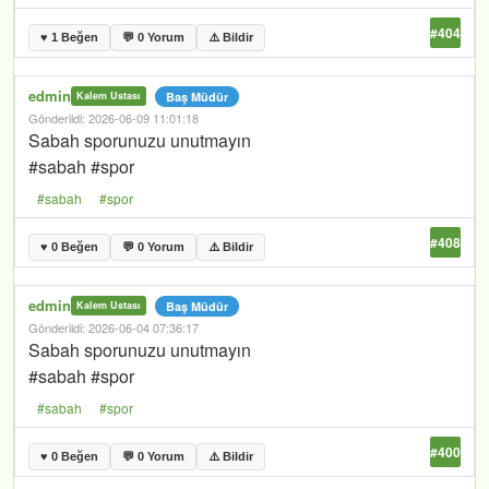
#404
♥ 1 Beğen
💬 0 Yorum
⚠️ Bildir
edmin
Baş Müdür
Kalem Ustası
Gönderildi: 2026-06-09 11:01:18
Sabah sporunuzu unutmayın
#sabah #spor
#sabah
#spor
#408
♥ 0 Beğen
💬 0 Yorum
⚠️ Bildir
edmin
Baş Müdür
Kalem Ustası
Gönderildi: 2026-06-04 07:36:17
Sabah sporunuzu unutmayın
#sabah #spor
#sabah
#spor
#400
♥ 0 Beğen
💬 0 Yorum
⚠️ Bildir