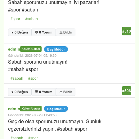
Sabah sporunuzu unutmayın. İyi pazarlar!
#spor #sabah
#spor
#sabah
#510
♥ 0 Beğen
💬 0 Yorum
⚠️ Bildir
edmin
Baş Müdür
Kalem Ustası
Gönderildi: 2026-07-04 05:19:30
Sabah sporunu unutmayın!
#sabah #spor
#sabah
#spor
#506
♥ 0 Beğen
💬 0 Yorum
⚠️ Bildir
edmin
Baş Müdür
Kalem Ustası
Gönderildi: 2026-06-29 11:43:58
Geç de olsa sporunuzu unutmayın. Günlük
egzersizlerinizi yapın. #sabah #spor
#sabah
#spor