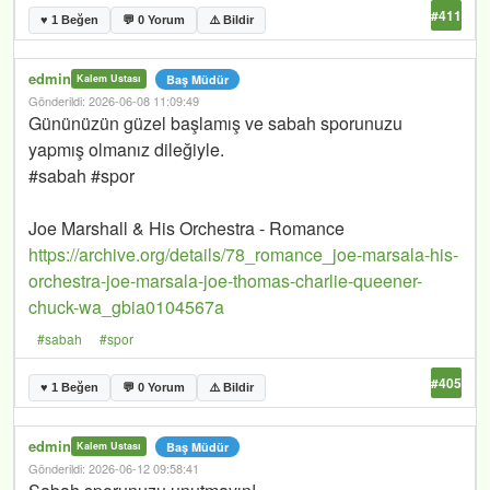
#411
♥ 1 Beğen
💬 0 Yorum
⚠️ Bildir
edmin
Baş Müdür
Kalem Ustası
Gönderildi: 2026-06-08 11:09:49
Gününüzün güzel başlamış ve sabah sporunuzu
yapmış olmanız dileğiyle.
#sabah #spor
Joe Marshall & His Orchestra - Romance
https://archive.org/details/78_romance_joe-marsala-his-
orchestra-joe-marsala-joe-thomas-charlie-queener-
chuck-wa_gbia0104567a
#sabah
#spor
#405
♥ 1 Beğen
💬 0 Yorum
⚠️ Bildir
edmin
Baş Müdür
Kalem Ustası
Gönderildi: 2026-06-12 09:58:41