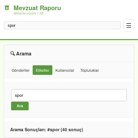
Mevzuat Raporu
deneme sürüm 1.03
☰
🔍 Arama
Gönderiler
Etiketler
Kullanıcılar
Topluluklar
Ara
Arama Sonuçları: #spor (40 sonuç)