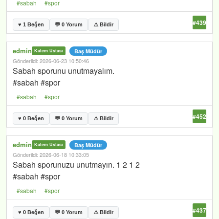
#sabah
#spor
#439
♥ 1 Beğen
💬 0 Yorum
⚠️ Bildir
edmin
Baş Müdür
Kalem Ustası
Gönderildi: 2026-06-23 10:50:46
Sabah sporunu unutmayalım.
#sabah #spor
#sabah
#spor
#452
♥ 0 Beğen
💬 0 Yorum
⚠️ Bildir
edmin
Baş Müdür
Kalem Ustası
Gönderildi: 2026-06-18 10:33:05
Sabah sporunuzu unutmayın. 1 2 1 2
#sabah #spor
#sabah
#spor
#437
♥ 0 Beğen
💬 0 Yorum
⚠️ Bildir