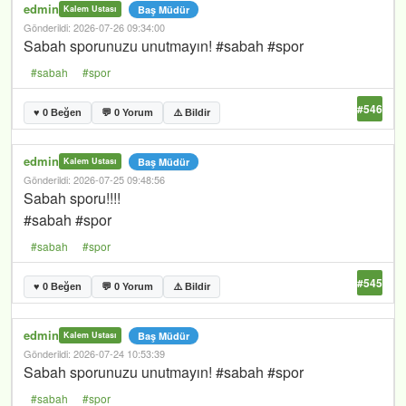
edmin
Baş Müdür
Kalem Ustası
Gönderildi: 2026-07-26 09:34:00
Sabah sporunuzu unutmayın! #sabah #spor
#sabah
#spor
#546
♥ 0 Beğen
💬 0 Yorum
⚠️ Bildir
edmin
Baş Müdür
Kalem Ustası
Gönderildi: 2026-07-25 09:48:56
Sabah sporu!!!!
#sabah #spor
#sabah
#spor
#545
♥ 0 Beğen
💬 0 Yorum
⚠️ Bildir
edmin
Baş Müdür
Kalem Ustası
Gönderildi: 2026-07-24 10:53:39
Sabah sporunuzu unutmayın! #sabah #spor
#sabah
#spor