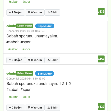
#sabah
#spor
#439
♥ 1 Beğen
💬 0 Yorum
⚠️ Bildir
edmin
Baş Müdür
Kalem Ustası
Gönderildi: 2026-06-23 10:50:46
Sabah sporunu unutmayalım.
#sabah #spor
#sabah
#spor
#452
♥ 0 Beğen
💬 0 Yorum
⚠️ Bildir
edmin
Baş Müdür
Kalem Ustası
Gönderildi: 2026-06-18 10:33:05
Sabah sporunuzu unutmayın. 1 2 1 2
#sabah #spor
#sabah
#spor
#437
♥ 0 Beğen
💬 0 Yorum
⚠️ Bildir