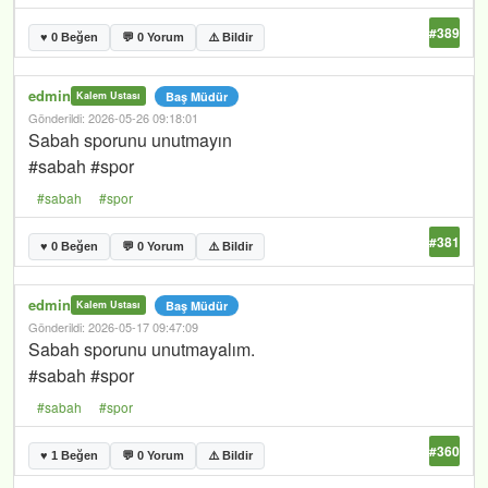
#389
♥ 0 Beğen
💬 0 Yorum
⚠️ Bildir
edmin
Baş Müdür
Kalem Ustası
Gönderildi: 2026-05-26 09:18:01
Sabah sporunu unutmayın
#sabah #spor
#sabah
#spor
#381
♥ 0 Beğen
💬 0 Yorum
⚠️ Bildir
edmin
Baş Müdür
Kalem Ustası
Gönderildi: 2026-05-17 09:47:09
Sabah sporunu unutmayalım.
#sabah #spor
#sabah
#spor
#360
♥ 1 Beğen
💬 0 Yorum
⚠️ Bildir