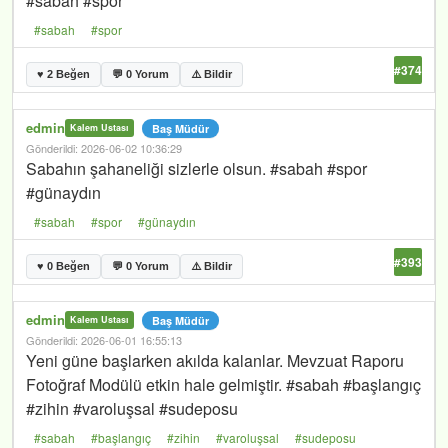
#sabah #spor
#sabah
#spor
#374
♥ 2 Beğen
💬 0 Yorum
⚠️ Bildir
edmin
Baş Müdür
Kalem Ustası
Gönderildi: 2026-06-02 10:36:29
Sabahın şahaneliği sizlerle olsun. #sabah #spor
#günaydın
#sabah
#spor
#günaydın
#393
♥ 0 Beğen
💬 0 Yorum
⚠️ Bildir
edmin
Baş Müdür
Kalem Ustası
Gönderildi: 2026-06-01 16:55:13
Yeni güne başlarken akılda kalanlar. Mevzuat Raporu
Fotoğraf Modülü etkin hale gelmiştir. #sabah #başlangıç
#zihin #varoluşsal #sudeposu
#sabah
#başlangıç
#zihin
#varoluşsal
#sudeposu