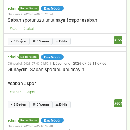
edmin
Baş Müdür
Kalem Ustası
Gönderildi: 2026-07-09 05:24:54
Sabah sporunuzu unutmayın! #spor #sabah
#spor
#sabah
#529
♥ 0 Beğen
💬 0 Yorum
⚠️ Bildir
edmin
Baş Müdür
Kalem Ustası
Düzenlendi: 2026-07-03 11:07:56
Gönderildi: 2026-07-03 04:50:41
Günaydın! Sabah sporunu unutmayın.
#sabah #spor
#sabah
#spor
#504
♥ 1 Beğen
💬 0 Yorum
⚠️ Bildir
edmin
Baş Müdür
Kalem Ustası
Gönderildi: 2026-07-05 10:37:48