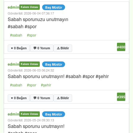
edmin
Baş Müdür
Kalem Ustası
Gönderildi: 2026-06-04 07:36:17
Sabah sporunuzu unutmayın
#sabah #spor
#sabah
#spor
#400
♥ 0 Beğen
💬 0 Yorum
⚠️ Bildir
edmin
Baş Müdür
Kalem Ustası
Gönderildi: 2026-06-03 06:24:32
Sabah sporunu unutmayın! #sabah #spor #şehir
#sabah
#spor
#şehir
#395
♥ 0 Beğen
💬 0 Yorum
⚠️ Bildir
edmin
Baş Müdür
Kalem Ustası
Gönderildi: 2026-05-24 09:30:13
Sabah sporunu unutmayın!