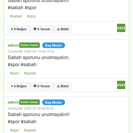
Sabah sporunu unutmayalım.
#sabah #spor
#sabah
#spor
#352
♥ 0 Beğen
💬 0 Yorum
⚠️ Bildir
edmin
Baş Müdür
Kalem Ustası
Gönderildi: 2026-05-13 06:15:04
Sabah sporunu unutmayalım.
#spor #sabah
#spor
#sabah
#343
♥ 0 Beğen
💬 0 Yorum
⚠️ Bildir
edmin
Baş Müdür
Kalem Ustası
Gönderildi: 2026-05-09 08:30:40
Sabah sporunu unutmayalım!
#spor #sabah
#spor
#sabah