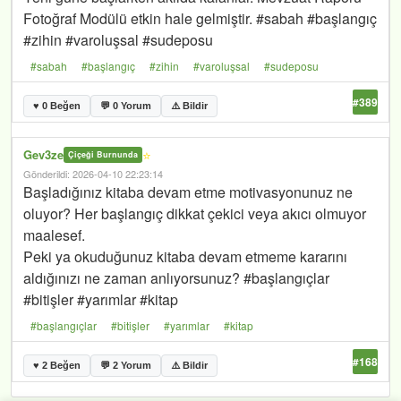
Fotoğraf Modülü etkin hale gelmiştir. #sabah #başlangıç
#zihin #varoluşsal #sudeposu
#sabah
#başlangıç
#zihin
#varoluşsal
#sudeposu
#389
♥ 0 Beğen
💬 0 Yorum
⚠️ Bildir
Gev3ze
⭐
Çiçeği Burnunda
Gönderildi: 2026-04-10 22:23:14
Başladığınız kitaba devam etme motivasyonunuz ne
oluyor? Her başlangıç dikkat çekici veya akıcı olmuyor
maalesef.
Peki ya okuduğunuz kitaba devam etmeme kararını
aldığınızı ne zaman anlıyorsunuz? #başlangıçlar
#bitişler #yarımlar #kitap
#başlangıçlar
#bitişler
#yarımlar
#kitap
#168
♥ 2 Beğen
💬 2 Yorum
⚠️ Bildir