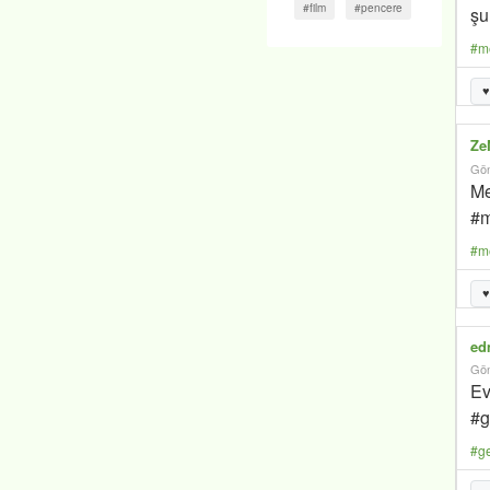
#film
#pencere
şu
#m
♥
Ze
Gön
Me
#m
#m
♥
ed
Gön
Ev
#g
#g