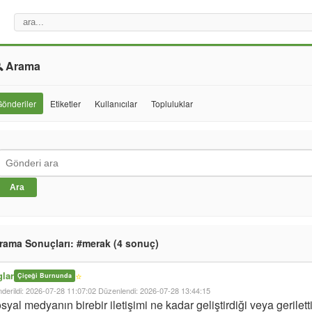
 Arama
önderiler
Etiketler
Kullanıcılar
Topluluklar
Ara
rama Sonuçları: #merak (4 sonuç)
glar
⭐
Çiçeği Burnunda
derildi: 2026-07-28 11:07:02
Düzenlendi: 2026-07-28 13:44:15
syal medyanın birebir iletişimi ne kadar geliştirdiği veya gerilett