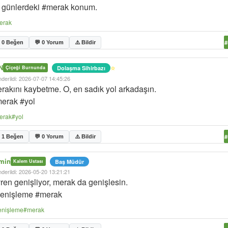
 günlerdeki #merak konum.
erak
#
 0 Beğen
💬 0 Yorum
⚠️ Bildir
N
⭐
Dolaşma Sihirbazı
Çiçeği Burnunda
derildi: 2026-07-07 14:45:26
rakını kaybetme. O, en sadık yol arkadaşın.
erak #yol
erak
#yol
#
 1 Beğen
💬 0 Yorum
⚠️ Bildir
min
Baş Müdür
Kalem Ustası
derildi: 2026-05-20 13:21:21
ren genişliyor, merak da genişlesin.
enişleme #merak
enişleme
#merak