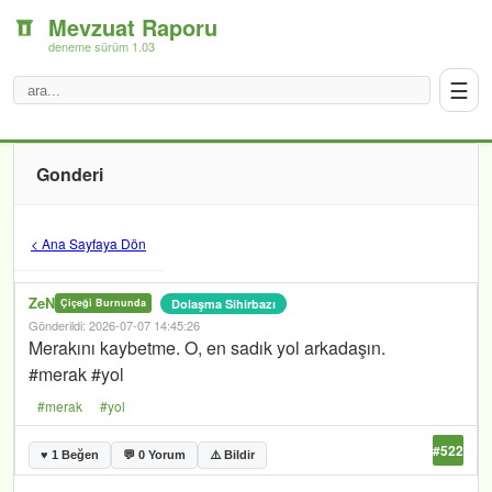
Mevzuat Raporu
deneme sürüm 1.03
☰
Gonderi
< Ana Sayfaya Dön
ZeN
Dolaşma Sihirbazı
Çiçeği Burnunda
Gönderildi: 2026-07-07 14:45:26
Merakını kaybetme. O, en sadık yol arkadaşın.
#merak #yol
#merak
#yol
#522
♥ 1 Beğen
💬 0 Yorum
⚠️ Bildir