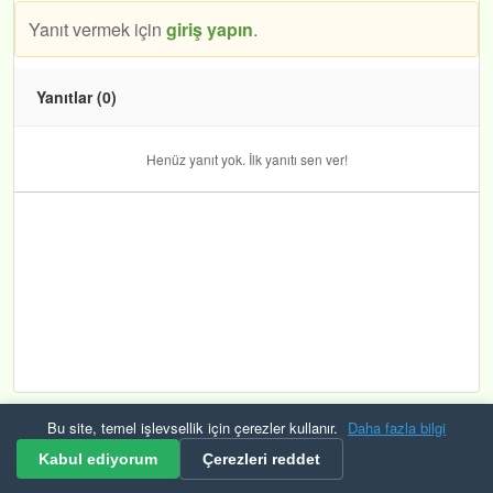
Yanıt vermek için
giriş yapın
.
Yanıtlar (0)
Henüz yanıt yok. İlk yanıtı sen ver!
Bu site, temel işlevsellik için çerezler kullanır.
Daha fazla bilgi
Kurallar ve Şartlar
Gizlilik
Güvenlik
KVKK
Çerezler
RSS
Kabul ediyorum
Çerezleri reddet
© 2026 Mevzuat Raporu Tüm hakları saklıdır. Bulana çerek altın veriyoruz.🟡