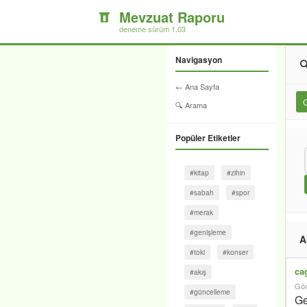
Mevzuat Raporu
deneme sürüm 1.03
Navigasyon

← Ana Sayfa
G
🔍 Arama
Popüler Etiketler
#kitap
#zihin
#sabah
#spor
#merak
#genişleme
A
#toki
#konser
ca
#akış
Gön
#güncelleme
Ge