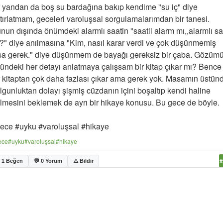
r yandan da boş su bardağına bakıp kendime "su iç" diye
tırlatmam, geceleri varoluşsal sorgulamalarımdan bir tanesi.
nun dışında önümdeki alarmlı saatin "saatli alarm mı,,alarmlı sa
?" diye anılmasına "Kim, nasıl karar verdi ve çok düşünmemiş
sa gerek." diye düşünmem de bayağı gereksiz bir çaba. Gözüm
ündeki her detayı anlatmaya çalışsam bir kitap çıkar mı? Bence
r kitaptan çok daha fazlası çıkar ama gerek yok. Masamın üstün
lgunluktan dolayı şişmiş cüzdanın içini boşaltıp kendi haline
lmesini beklemek de ayrı bir hikaye konusu. Bu gece de böyle.
ece #uyku #varoluşsal #hikaye
ece
#uyku
#varoluşsal
#hikaye
#
 1 Beğen
💬 0 Yorum
⚠️ Bildir