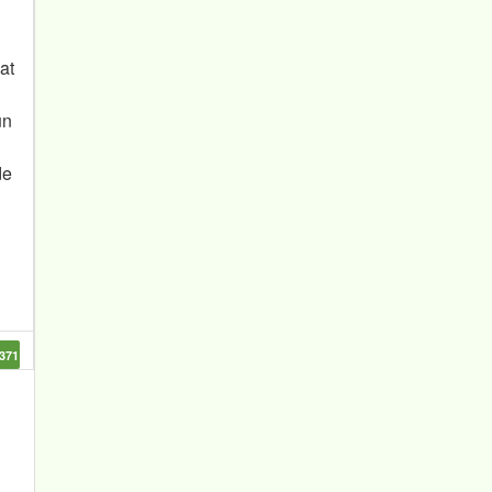
at
ün
de
371