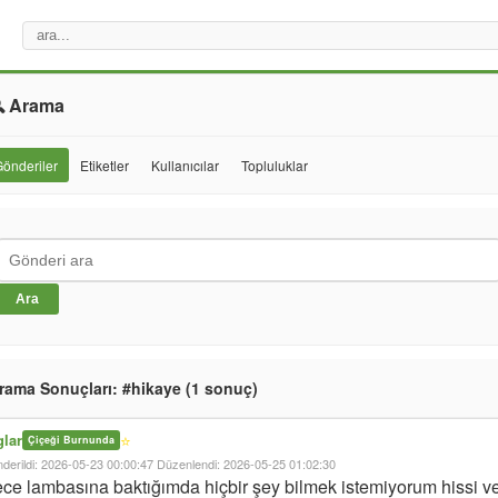
 Arama
önderiler
Etiketler
Kullanıcılar
Topluluklar
Ara
rama Sonuçları: #hikaye (1 sonuç)
glar
⭐
Çiçeği Burnunda
derildi: 2026-05-23 00:00:47
Düzenlendi: 2026-05-25 01:02:30
ce lambasına baktığımda hiçbir şey bilmek istemiyorum hissi v