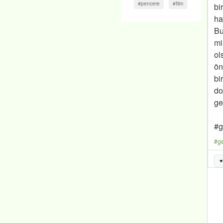
#pencere
#film
bi
ha
Bu
mi
ol
ön
bi
do
ge
#g
#g
♥