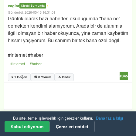
caglar
⭐
Çiçeği Burnunda
Gönderildi: 2026-05-13 16:31:01
Günlük olarak bazı haberleri okuduğumda "bana ne"
demekten kendimi alamıyorum. Arada bir de alanımla
ilgili olmayan bir haber okuyunca, yine zaman kaybettim
hissini yaşıyorum. Bu sanırım bir tek bana özel değil.
#internet #haber
#internet
#haber
#345
♥ 1 Beğen
💬 0 Yorum
⚠️ Bildir
Bu site, temel işlevsellik için çerezler kullanır.
Daha fazla bilgi
Kurallar ve Şartlar
Gizlilik
Güvenlik
KVKK
Çerezler
RSS
Kabul ediyorum
Çerezleri reddet
© 2026 Mevzuat Raporu Tüm hakları saklıdır. Bulana çerek altın veriyoruz.🟡