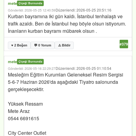
mete
Çiçeği Burnunda
Düzenlendi: 2026-05-25 20:51:16
Gönderildi: 2026-05-25 12:40:59
Kurban bayramına iki gün kaldı. İstanbul tenhalaştı ve
trafik azaldı. Ben de İstanbul hep böyle olsun istiyorum.
İnanların kurban bayramı mübarek olsun .
#379
♥ 2 Beğen
💬 0 Yorum
⚠️ Bildir
mete
Çiçeği Burnunda
Düzenlendi: 2026-05-25 01:10:54
Gönderildi: 2026-05-16 22:29:27
Mesleğim Eğitim Kurumları Geleneksel Resim Sergisi
5-6-7 Haziran 2026'da aşağıdaki Tiyatro salonunda
gerçekleşecektir.
Yüksek Ressam
Mete Araz
0544 6691615
City Center Outlet