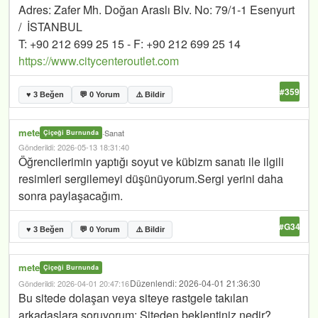
Adres: Zafer Mh. Doğan Araslı Blv. No: 79/1-1 Esenyurt
/ İSTANBUL
T: +90 212 699 25 15 - F: +90 212 699 25 14
https://www.citycenteroutlet.com
#359
♥ 3 Beğen
💬 0 Yorum
⚠️ Bildir
mete
·
Sanat
Çiçeği Burnunda
Gönderildi: 2026-05-13 18:31:40
Öğrencilerimin yaptığı soyut ve kübizm sanatı ile ilgili
resimleri sergilemeyi düşünüyorum.Sergi yerini daha
sonra paylaşacağım.
#G34
♥ 3 Beğen
💬 0 Yorum
⚠️ Bildir
mete
Çiçeği Burnunda
Düzenlendi: 2026-04-01 21:36:30
Gönderildi: 2026-04-01 20:47:16
Bu sitede dolaşan veya siteye rastgele takılan
arkadaşlara soruyorum: Siteden beklentiniz nedir?