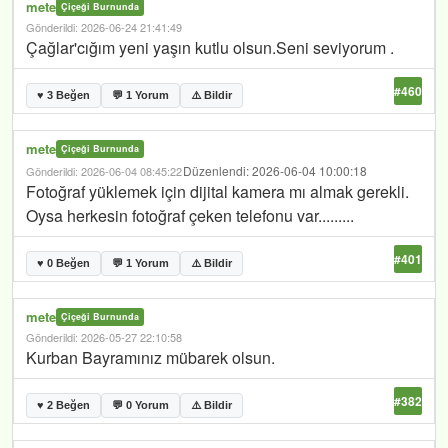
mete
Çiçeği Burnunda
Gönderildi: 2026-06-24 21:41:49
Çağlar'cığım yeni yaşın kutlu olsun.Seni seviyorum .
#460
♥ 3 Beğen
💬 1 Yorum
⚠️ Bildir
mete
Çiçeği Burnunda
Düzenlendi: 2026-06-04 10:00:18
Gönderildi: 2026-06-04 08:45:22
Fotoğraf yüklemek için dijital kamera mı almak gerekli.
Oysa herkesin fotoğraf çeken telefonu var.........
#401
♥ 0 Beğen
💬 1 Yorum
⚠️ Bildir
mete
Çiçeği Burnunda
Gönderildi: 2026-05-27 22:10:58
Kurban Bayramınız mübarek olsun.
#382
♥ 2 Beğen
💬 0 Yorum
⚠️ Bildir