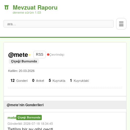
Mevzuat Raporu
deneme sürüm 1.03
☰
@mete
⭐
Çevrimdışı
RSS
Çiçeği Burnunda
Katilim: 20.03.2026
12
0
5
1
Gonderi
Anket
Kuyrukta
Kuyruktaki
@mete'nin Gonderileri
mete
Çiçeği Burnunda
Gönderildi: 2026-07-18 18:34:45
Tatilim bir ay gibi geçti .