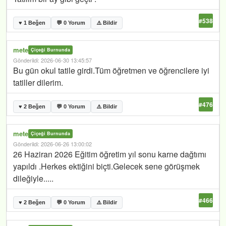
#538
♥ 1 Beğen
💬 0 Yorum
⚠️ Bildir
mete
Çiçeği Burnunda
Gönderildi: 2026-06-30 13:45:57
Bu gün okul tatile girdi.Tüm öğretmen ve öğrencilere iyi
tatiller dilerim.
#476
♥ 2 Beğen
💬 0 Yorum
⚠️ Bildir
mete
Çiçeği Burnunda
Gönderildi: 2026-06-26 13:00:02
26 Haziran 2026 Eğitim öğretim yıl sonu karne dağtımı
yapıldı .Herkes ektiğini biçti.Gelecek sene görüşmek
dileğiyle.....
#466
♥ 2 Beğen
💬 0 Yorum
⚠️ Bildir