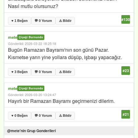
Nasıl mutlu olursunuz?
#130
♥ 1 Beğen
💬 0 Yorum
⚠️ Bildir
mete
Çiçeği Burnunda
Gönderildi: 2026-03-22 18:25:18
Bugün Ramazan Bayramı'nın son günü Pazar.
Kısmetse yarın yine yollara düşüp, işbaşı yapacağız.
#23
♥ 3 Beğen
💬 0 Yorum
⚠️ Bildir
mete
Çiçeği Burnunda
Gönderildi: 2026-03-20 13:24:47
Hayırlı bir Ramazan Bayramı geçirmenizi dilerim.
#21
♥ 0 Beğen
💬 0 Yorum
⚠️ Bildir
@mete'nin Grup Gonderileri