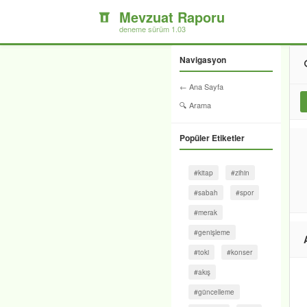
Mevzuat Raporu
deneme sürüm 1.03
Navigasyon
← Ana Sayfa
🔍 Arama
Popüler Etiketler
#kitap
#zihin
#sabah
#spor
#merak
#genişleme
#toki
#konser
#akış
#güncelleme