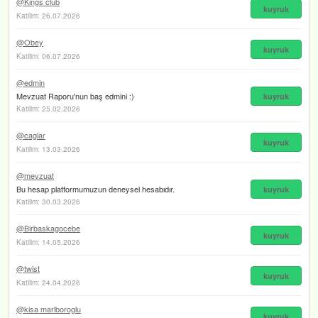
@Kings club
kuyruk
Katilim: 26.07.2026
@Obey
kuyruk
Katilim: 06.07.2026
@edmin
Mevzuat Raporu'nun baş edmini :)
kuyruk
Katilim: 25.02.2026
@caglar
kuyruk
Katilim: 13.03.2026
@mevzuat
Bu hesap platformumuzun deneysel hesabıdır.
kuyruk
Katilim: 30.03.2026
@Birbaskagocebe
kuyruk
Katilim: 14.05.2026
@twist
kuyruk
Katilim: 24.04.2026
@kisa marlboroglu
kuyruk