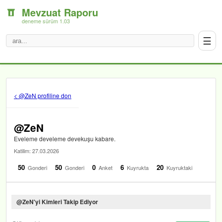
Mevzuat Raporu
deneme sürüm 1.03
☰
< @ZeN profiline don
@ZeN
Eveleme develeme devekuşu kabare.
Katilim: 27.03.2026
50
50
0
6
20
Gonderi
Gonderi
Anket
Kuyrukta
Kuyruktaki
@ZeN'yi Kimleri Takip Ediyor