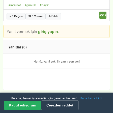
#internet
#günlük
#hayat
#517
♥ 0 Beğen
💬 0 Yorum
⚠️ Bildir
Yanıt vermek için
giriş yapın
.
Yanıtlar (0)
Henüz yanıt yok. İlk yanıtı sen ver!
Bu site, temel işlevsellik için çerezler kullanır.
Daha fazla bilgi
Kurallar ve Şartlar
Gizlilik
Güvenlik
KVKK
Çerezler
RSS
Kabul ediyorum
Çerezleri reddet
© 2026 Mevzuat Raporu Tüm hakları saklıdır. Bulana çerek altın veriyoruz.🟡