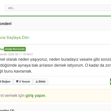
onderi
Ana Sayfaya Dön
lar
Çiçeği Burnunda
erildi: 2026-06-11 19:49:01
el olarak neden yaşıyoruz, neden buradayız vesaire gibi sorula
rdüğümde aynaya bak anlarsın demek istiyorum. O kadar da zor
ğil bunu kavramak.
 0 Beğen
💬 2 Yorum
⚠️ Bildir
nıt vermek için
giriş yapın
.
nıtlar (2)