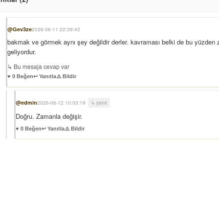
@Gev3ze
2026-06-11 22:39:42
bakmak ve görmek aynı şey değildir derler. kavraması belki de bu yüzden 
geliyordur.
↳ Bu mesaja cevap var
♥ 0 Beğen
↩️ Yanıtla
⚠️ Bildir
@edmin
2026-06-12 10:03:19
↳ yanıt
Doğru. Zamanla değişir.
♥ 0 Beğen
↩️ Yanıtla
⚠️ Bildir