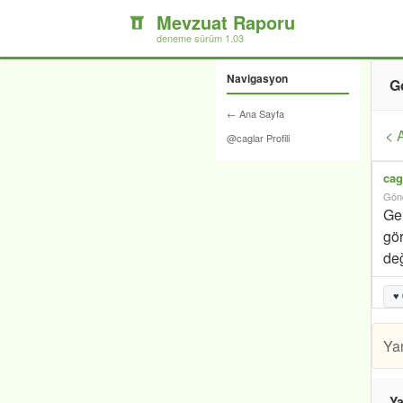
Mevzuat Raporu
deneme sürüm 1.03
Navigasyon
G
← Ana Sayfa
< 
@caglar Profili
cag
Gönd
Gen
gö
de
♥
Ya
Ya