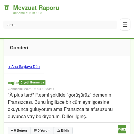
Mevzuat Raporu
deneme sürüm 1.03
☰
Gonderi
< Ana Sayfaya Dön
caglar
Çiçeği Burnunda
Gönderildi: 2026-06-04 12:33:11
"À plus tard" Resmi şekilde "görüşürüz" demenin
Fransızcası. Bunu İngilizce bir cümleymişcesine
okuyunca gülüyorum ama Fransızca telafusuzunu
duyunca vay be diyorum. Diller ilginç.
#403
♥ 0 Beğen
💬 0 Yorum
⚠️ Bildir