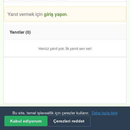
Yanıt vermek için
giriş yapın
.
Yanıtlar (0)
Henüz yanıt yok. İlk yanıtı sen ver!
Bu site, temel işlevsellik için çerezler kullanır.
Daha fazla bilgi
Kurallar ve Şartlar
Gizlilik
Güvenlik
KVKK
Çerezler
RSS
Kabul ediyorum
Çerezleri reddet
© 2026 Mevzuat Raporu Tüm hakları saklıdır. Bulana çerek altın veriyoruz.🟡