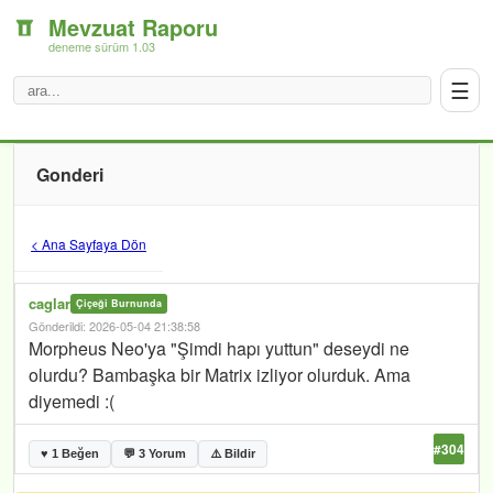
Mevzuat Raporu
deneme sürüm 1.03
☰
Gonderi
< Ana Sayfaya Dön
caglar
Çiçeği Burnunda
Gönderildi: 2026-05-04 21:38:58
Morpheus Neo'ya "Şimdi hapı yuttun" deseydi ne
olurdu? Bambaşka bir Matrix izliyor olurduk. Ama
diyemedi :(
#304
♥ 1 Beğen
💬 3 Yorum
⚠️ Bildir