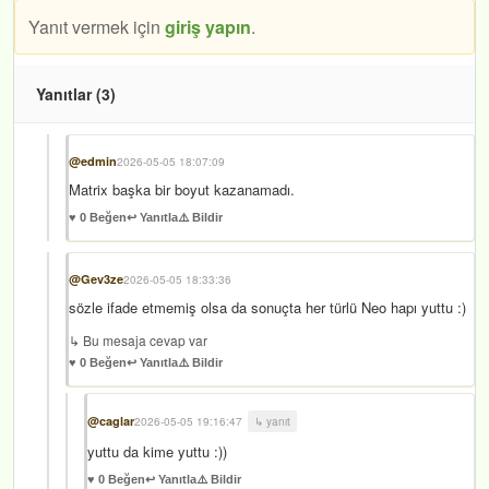
Yanıt vermek için
giriş yapın
.
Yanıtlar (3)
@edmin
2026-05-05 18:07:09
Matrix başka bir boyut kazanamadı.
♥ 0 Beğen
↩️ Yanıtla
⚠️ Bildir
@Gev3ze
2026-05-05 18:33:36
sözle ifade etmemiş olsa da sonuçta her türlü Neo hapı yuttu :)
↳ Bu mesaja cevap var
♥ 0 Beğen
↩️ Yanıtla
⚠️ Bildir
@caglar
2026-05-05 19:16:47
↳ yanıt
yuttu da kime yuttu :))
♥ 0 Beğen
↩️ Yanıtla
⚠️ Bildir