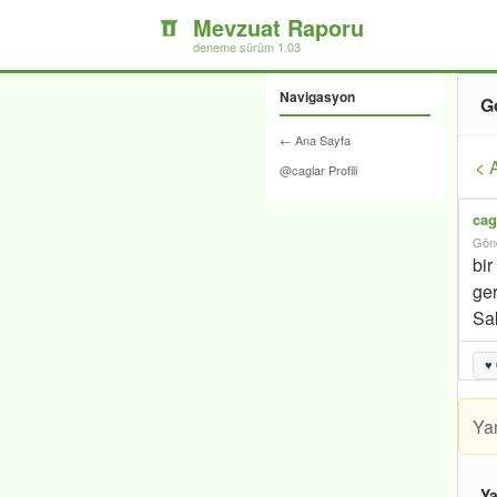
Mevzuat Raporu
deneme sürüm 1.03
Navigasyon
G
← Ana Sayfa
< 
@caglar Profili
cag
Gönd
bi
ger
Sak
♥
Ya
Ya