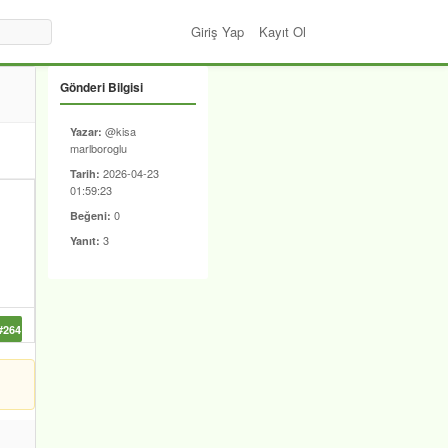
Giriş Yap
Kayıt Ol
Gönderi Bilgisi
@kisa
Yazar:
marlboroglu
2026-04-23
Tarih:
01:59:23
0
Beğeni:
3
Yanıt:
#264