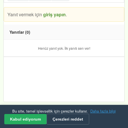
Yanıt vermek için
giriş yapın
.
Yanıtlar (0)
Henüz yanıt yok. İlk yanıtı sen ver!
Bu site, temel işlevsellik için çerezler kullanır.
Daha fazla bilgi
Kurallar ve Şartlar
Gizlilik
Güvenlik
KVKK
Çerezler
RSS
Kabul ediyorum
Çerezleri reddet
© 2026 Mevzuat Raporu Tüm hakları saklıdır. Bulana çerek altın veriyoruz.🟡