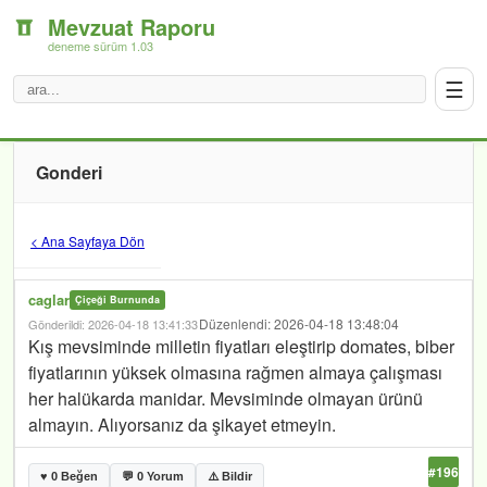
Mevzuat Raporu
deneme sürüm 1.03
☰
Gonderi
< Ana Sayfaya Dön
caglar
Çiçeği Burnunda
Düzenlendi: 2026-04-18 13:48:04
Gönderildi: 2026-04-18 13:41:33
Kış mevsiminde milletin fiyatları eleştirip domates, biber
fiyatlarının yüksek olmasına rağmen almaya çalışması
her halükarda manidar. Mevsiminde olmayan ürünü
almayın. Alıyorsanız da şikayet etmeyin.
#196
♥ 0 Beğen
💬 0 Yorum
⚠️ Bildir