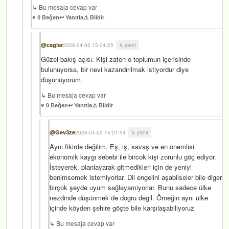
↳ Bu mesaja cevap var
♥ 0 Beğen
↩️ Yanıtla
⚠️ Bildir
@caglar
2026-04-02 15:04:25
↳ yanıt
Güzel bakış açısı. Kişi zaten o toplumun içerisinde
bulunuyorsa, bir nevi kazandırılmak istiyordur diye
düşünüyorum.
↳ Bu mesaja cevap var
♥ 0 Beğen
↩️ Yanıtla
⚠️ Bildir
@Gev3ze
2026-04-02 15:21:54
↳ yanıt
Aynı fikirde değilim. Eş, iş, savaş ve en önemlisi
ekonomik kaygı sebebi ile bircok kişi zorunlu göç ediyor.
İsteyerek, planlayarak gitmedikleri için de yeniyi
benimsemek istemiyorlar. Dil engelini aşabilseler bile diger
birçok şeyde uyum sağlayamiyorlar. Bunu sadece ülke
nezdinde düşünmek de dogru degil. Örneğin aynı ülke
içinde köyden şehire göçte bile karşılaşabiliyoruz
↳ Bu mesaja cevap var