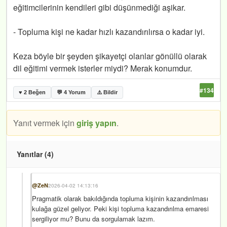
eğitimcilerinin kendileri gibi düşünmediği aşikar.
- Topluma kişi ne kadar hızlı kazandırılırsa o kadar iyi.
Keza böyle bir şeyden şikayetçi olanlar gönüllü olarak
dil eğitimi vermek isterler miydi? Merak konumdur.
#134
♥ 2 Beğen
💬 4 Yorum
⚠️ Bildir
Yanıt vermek için
giriş yapın
.
Yanıtlar (4)
@ZeN
2026-04-02 14:13:16
Pragmatik olarak bakıldığında topluma kişinin kazandırılması
kulağa güzel geliyor. Peki kişi topluma kazandırılma emaresi
sergiliyor mu? Bunu da sorgulamak lazım.