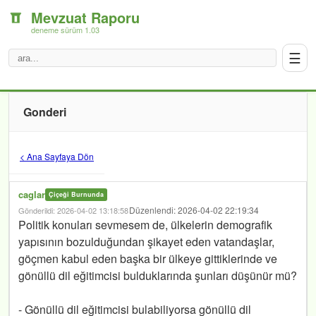
Mevzuat Raporu
deneme sürüm 1.03
☰
Gonderi
< Ana Sayfaya Dön
caglar
Çiçeği Burnunda
Düzenlendi: 2026-04-02 22:19:34
Gönderildi: 2026-04-02 13:18:58
Politik konuları sevmesem de, ülkelerin demografik
yapısının bozulduğundan şikayet eden vatandaşlar,
göçmen kabul eden başka bir ülkeye gittiklerinde ve
gönüllü dil eğitimcisi bulduklarında şunları düşünür mü?
- Gönüllü dil eğitimcisi bulabiliyorsa gönüllü dil