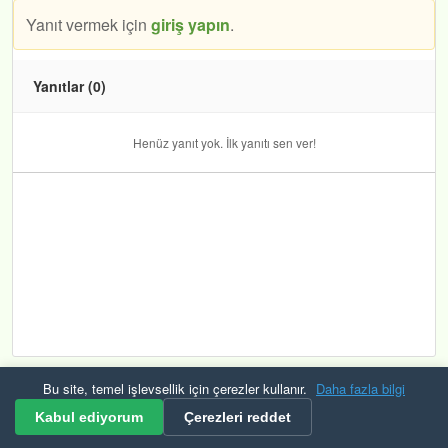
Yanıt vermek için
giriş yapın
.
Yanıtlar (0)
Henüz yanıt yok. İlk yanıtı sen ver!
Bu site, temel işlevsellik için çerezler kullanır.
Daha fazla bilgi
Kurallar ve Şartlar
Gizlilik
Güvenlik
KVKK
Çerezler
RSS
Kabul ediyorum
Çerezleri reddet
© 2026 Mevzuat Raporu Tüm hakları saklıdır. Bulana çerek altın veriyoruz.🟡