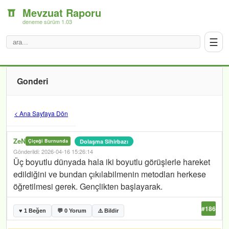
Mevzuat Raporu
deneme sürüm 1.03
☰
Gonderi
< Ana Sayfaya Dön
ZeN
Dolaşma Sihirbazı
Çiçeği Burnunda
Gönderildi: 2026-04-16 15:26:14
Üç boyutlu dünyada hala iki boyutlu görüşlerle hareket
edildiğini ve bundan çıkılabilmenin metodları herkese
öğretilmesi gerek. Gençlikten başlayarak.
#186
♥ 1 Beğen
💬 0 Yorum
⚠️ Bildir