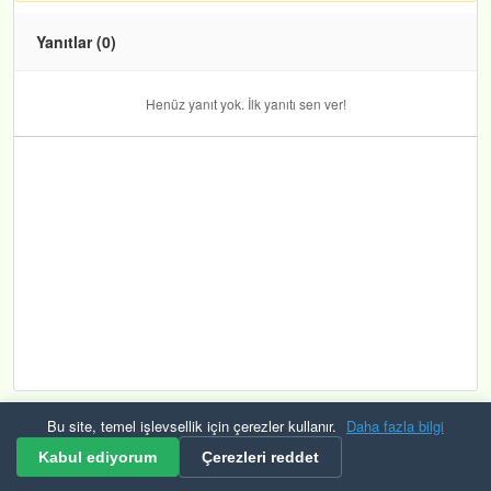
Yanıtlar (0)
Henüz yanıt yok. İlk yanıtı sen ver!
Bu site, temel işlevsellik için çerezler kullanır.
Daha fazla bilgi
Kurallar ve Şartlar
Gizlilik
Güvenlik
KVKK
Çerezler
RSS
Kabul ediyorum
Çerezleri reddet
© 2026 Mevzuat Raporu Tüm hakları saklıdır. Bulana çerek altın veriyoruz.🟡