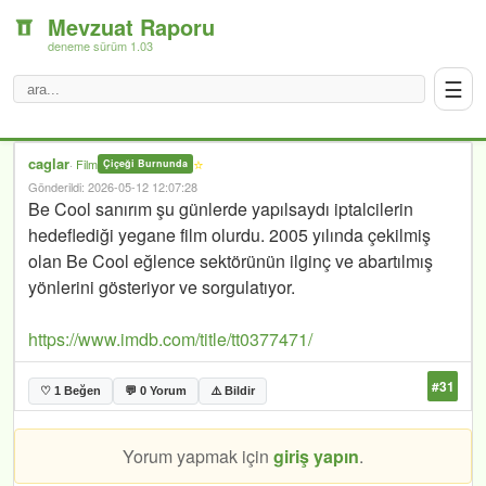
Mevzuat Raporu
deneme sürüm 1.03
☰
caglar
⭐
·
Film
Çiçeği Burnunda
Gönderildi: 2026-05-12 12:07:28
Be Cool sanırım şu günlerde yapılsaydı iptalcilerin
hedeflediği yegane film olurdu. 2005 yılında çekilmiş
olan Be Cool eğlence sektörünün ilginç ve abartılmış
yönlerini gösteriyor ve sorgulatıyor.
https://www.imdb.com/title/tt0377471/
#31
♡ 1 Beğen
💬 0 Yorum
⚠️ Bildir
Yorum yapmak için
giriş yapın
.