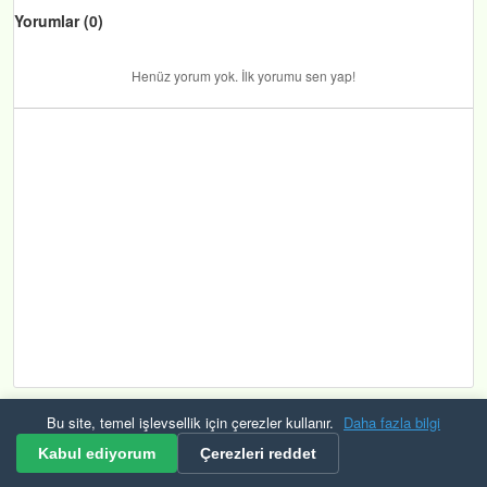
Yorumlar (0)
Henüz yorum yok. İlk yorumu sen yap!
Bu site, temel işlevsellik için çerezler kullanır.
Daha fazla bilgi
Kurallar ve Şartlar
Gizlilik
Güvenlik
KVKK
Çerezler
RSS
Kabul ediyorum
Çerezleri reddet
© 2026 Mevzuat Raporu Tüm hakları saklıdır. Bulana çerek altın veriyoruz.🟡