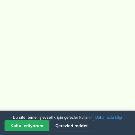
Bu site, temel işlevsellik için çerezler kullanır.
Daha fazla bilgi
Kurallar ve Şartlar
Gizlilik
Güvenlik
KVKK
Çerezler
RSS
Kabul ediyorum
Çerezleri reddet
© 2026 Mevzuat Raporu Tüm hakları saklıdır. Bulana çerek altın veriyoruz.🟡