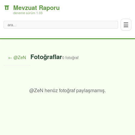
Mevzuat Raporu
deneme sürüm 1.03
☰
Fotoğraflar
← @ZeN
0 fotoğraf
@ZeN henüz fotoğraf paylaşmamış.