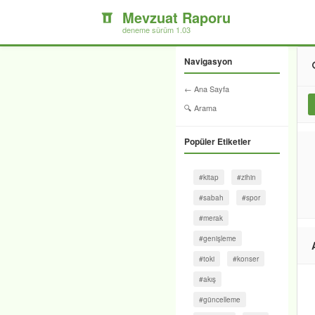
Mevzuat Raporu
deneme sürüm 1.03
Navigasyon
← Ana Sayfa
🔍 Arama
Popüler Etiketler
#kitap
#zihin
#sabah
#spor
#merak
#genişleme
#toki
#konser
#akış
#güncelleme