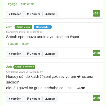
#gölge
#dinlenme
#561
♥ 0 Beğen
💬 0 Yorum
⚠️ Bildir
edmin
Baş Müdür
Kalem Ustası
Gönderildi: 2026-08-03 09:49:33
Sabah sporunuzu unutmayın. #sabah #spor
#sabah
#spor
#560
♥ 0 Beğen
💬 0 Yorum
⚠️ Bildir
Azize
Çiçeği Burnunda
Gönderildi: 2026-08-02 02:13:57
Hersey dünde kaldı 😞seni çok seviyorum ❤️huzurun
sağlığın
olduğu güzel bir güne merhaba canımsın...🙏❤️
#559
♥ 0 Beğen
💬 1 Yorum
⚠️ Bildir