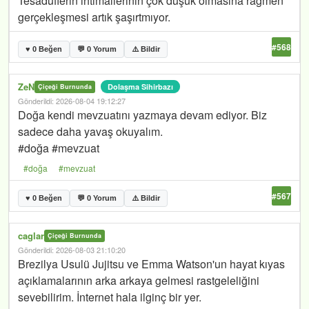
Tesadüflerin ihtimallerinin çok düşük olmasına rağmen
gerçekleşmesi artık şaşırtmıyor.
#568
♥ 0 Beğen
💬 0 Yorum
⚠️ Bildir
ZeN
Dolaşma Sihirbazı
Çiçeği Burnunda
Gönderildi: 2026-08-04 19:12:27
Doğa kendi mevzuatını yazmaya devam ediyor. Biz
sadece daha yavaş okuyalım.
#doğa #mevzuat
#doğa
#mevzuat
#567
♥ 0 Beğen
💬 0 Yorum
⚠️ Bildir
caglar
Çiçeği Burnunda
Gönderildi: 2026-08-03 21:10:20
Brezilya Usulü Jujitsu ve Emma Watson'un hayat kıyas
açıklamalarının arka arkaya gelmesi rastgeleliğini
sevebilirim. İnternet hala ilginç bir yer.