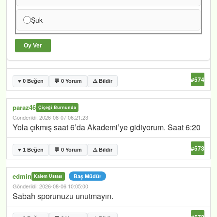
Şuk
Oy Ver
#574
♥ 0 Beğen
💬 0 Yorum
⚠️ Bildir
paraz46
Çiçeği Burnunda
Gönderildi: 2026-08-07 06:21:23
Yola çıkmış saat 6’da Akademi’ye gidiyorum. Saat 6:20
#573
♥ 1 Beğen
💬 0 Yorum
⚠️ Bildir
edmin
Baş Müdür
Kalem Ustası
Gönderildi: 2026-08-06 10:05:00
Sabah sporunuzu unutmayın.
#572