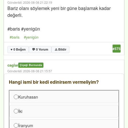
Gönderildi: 2026-08-08 21:22:19
Bariz olanı söylemek yeni bir güne başlamak kadar
değerli.
#baris #yenigün
#baris
#yenigün
#575
♥ 0 Beğen
💬 0 Yorum
⚠️ Bildir
caglar
Çiçeği Burnunda
Gönderildi: 2026-08-08 21:15:57
Hangi ismi bir kedi edinirsem vermeliyim?
Anket seçenekleri
Kuruhasan
İki
İranyum