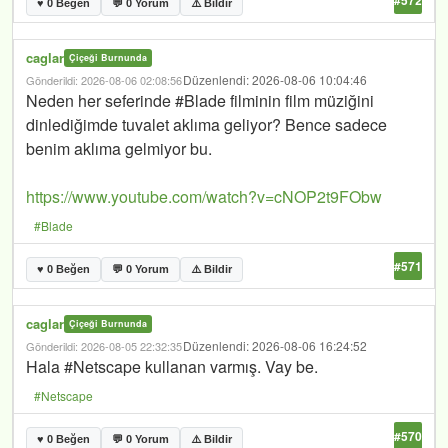
♥ 0 Beğen
💬 0 Yorum
⚠️ Bildir
caglar
Çiçeği Burnunda
Düzenlendi: 2026-08-06 10:04:46
Gönderildi: 2026-08-06 02:08:56
Neden her seferinde #Blade filminin film müziğini
dinlediğimde tuvalet aklıma geliyor? Bence sadece
benim aklıma gelmiyor bu.
https://www.youtube.com/watch?v=cNOP2t9FObw
#Blade
#571
♥ 0 Beğen
💬 0 Yorum
⚠️ Bildir
caglar
Çiçeği Burnunda
Düzenlendi: 2026-08-06 16:24:52
Gönderildi: 2026-08-05 22:32:35
Hala #Netscape kullanan varmış. Vay be.
#Netscape
#570
♥ 0 Beğen
💬 0 Yorum
⚠️ Bildir