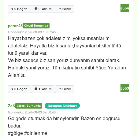
#564
♥ 0 Beğen
💬 0 Yorum
⚠️ Bildir
paraz46
Çiçeği Burnunda
Gönderildi: 2026-08-03 10:37:45
Hayat bazen çok adaletsiz mi yoksa insanlar mı
adaletsiz. Hayatta biz insanlar,hayvanlar,bitkiler,türlü
türlü yaratıklar var.
Ve biz sadece biz sanıyoruz dünyanın sahibi olarak.
Halbuki yanılıyoruz. Tüm kainatın sahibi Yüce Yaradan
Allah’tır.
#563
♥ 0 Beğen
💬 1 Yorum
⚠️ Bildir
ZeN
Dolaşma Sihirbazı
Çiçeği Burnunda
Gönderildi: 2026-08-03 09:50:48
Gölgede oturmak da bir eylemdir. Bazen en doğrusu
budur.
#gölge #dinlenme