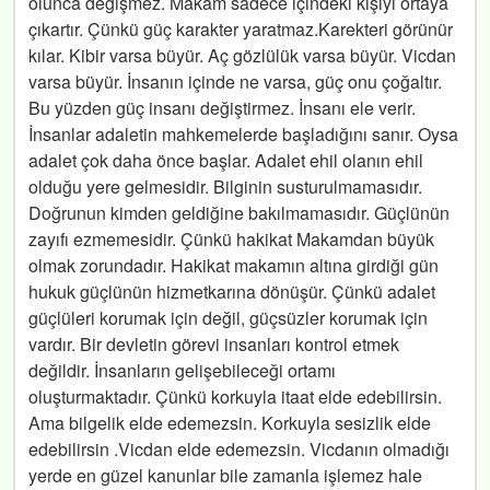
olunca değişmez. Makam sadece içindeki kişiyi ortaya
çıkartır. Çünkü güç karakter yaratmaz.Karekteri görünür
kılar. Kibir varsa büyür. Aç gözlülük varsa büyür. Vicdan
varsa büyür. İnsanın içinde ne varsa, güç onu çoğaltır.
Bu yüzden güç insanı değiştirmez. İnsanı ele verir.
İnsanlar adaletin mahkemelerde başladığını sanır. Oysa
adalet çok daha önce başlar. Adalet ehil olanın ehil
olduğu yere gelmesidir. Bilginin susturulmamasıdır.
Doğrunun kimden geldiğine bakılmamasıdır. Güçlünün
zayıfı ezmemesidir. Çünkü hakikat Makamdan büyük
olmak zorundadır. Hakikat makamın altına girdiği gün
hukuk güçlünün hizmetkarına dönüşür. Çünkü adalet
güçlüleri korumak için değil, güçsüzler korumak için
vardır. Bir devletin görevi insanları kontrol etmek
değildir. İnsanların gelişebileceği ortamı
oluşturmaktadır. Çünkü korkuyla itaat elde edebilirsin.
Ama bilgelik elde edemezsin. Korkuyla sesizlik elde
edebilirsin .Vicdan elde edemezsin. Vicdanın olmadığı
yerde en güzel kanunlar bile zamanla işlemez hale