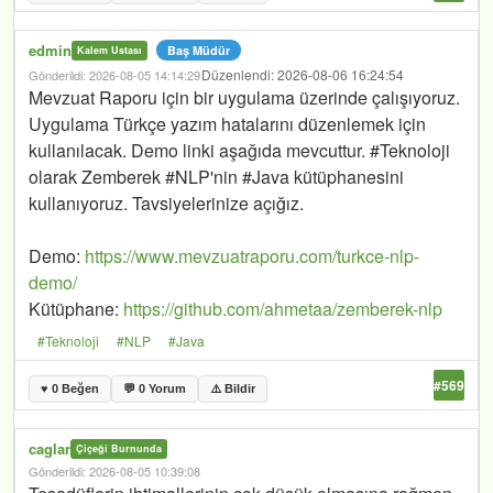
edmin
Baş Müdür
Kalem Ustası
Düzenlendi: 2026-08-06 16:24:54
Gönderildi: 2026-08-05 14:14:29
Mevzuat Raporu için bir uygulama üzerinde çalışıyoruz.
Uygulama Türkçe yazım hatalarını düzenlemek için
kullanılacak. Demo linki aşağıda mevcuttur. #Teknoloji
olarak Zemberek #NLP'nin #Java kütüphanesini
kullanıyoruz. Tavsiyelerinize açığız.
Demo:
https://www.mevzuatraporu.com/turkce-nlp-
demo/
Kütüphane:
https://github.com/ahmetaa/zemberek-nlp
#Teknoloji
#NLP
#Java
#569
♥ 0 Beğen
💬 0 Yorum
⚠️ Bildir
caglar
Çiçeği Burnunda
Gönderildi: 2026-08-05 10:39:08