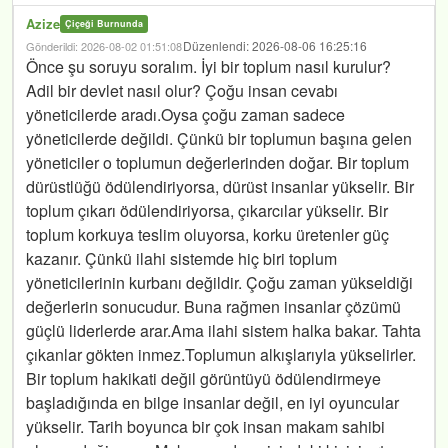
Azize
Çiçeği Burnunda
Düzenlendi: 2026-08-06 16:25:16
Gönderildi: 2026-08-02 01:51:08
Önce şu soruyu soralım. İyi bir toplum nasıl kurulur?
Adil bir devlet nasıl olur? Çoğu insan cevabı
yöneticilerde aradı.Oysa çoğu zaman sadece
yöneticilerde değildi. Çünkü bir toplumun başına gelen
yöneticiler o toplumun değerlerinden doğar. Bir toplum
dürüstlüğü ödülendiriyorsa, dürüst insanlar yükselir. Bir
toplum çıkarı ödülendiriyorsa, çıkarcılar yükselir. Bir
toplum korkuya teslim oluyorsa, korku üretenler güç
kazanır. Çünkü ilahi sistemde hiç biri toplum
yöneticilerinin kurbanı değildir. Çoğu zaman yükseldiği
değerlerin sonucudur. Buna rağmen insanlar çözümü
güçlü liderlerde arar.Ama ilahi sistem halka bakar. Tahta
çıkanlar gökten inmez.Toplumun alkışlarıyla yükselirler.
Bir toplum hakikati değil görüntüyü ödülendirmeye
başladığında en bilge insanlar değil, en iyi oyuncular
yükselir. Tarih boyunca bir çok insan makam sahibi