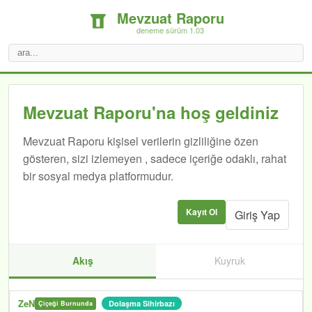
Mevzuat Raporu
deneme sürüm 1.03
Mevzuat Raporu'na hoş geldiniz
Mevzuat Raporu kişisel verilerin gizliliğine özen
gösteren, sizi izlemeyen , sadece içeriğe odaklı, rahat
bir sosyal medya platformudur.
Kayıt Ol
Giriş Yap
Akış
Kuyruk
ZeN
Dolaşma Sihirbazı
Çiçeği Burnunda